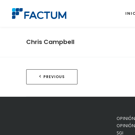
INI
Chris Campbell
Navegación
PREVIOUS
de
entradas
OPINIÓN
OPINIÓN
SGI