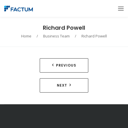
Richard Powell
Home
/
Business Team
/
Richard Powell
Navegación
PREVIOUS
de
entradas
NEXT