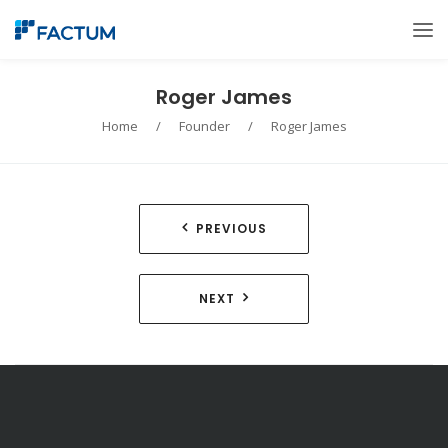
Roger James
Home
/
Founder
/
Roger James
Navegación
PREVIOUS
de
entradas
NEXT